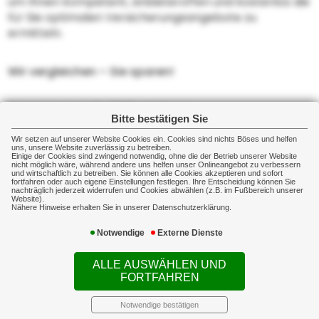
um Ihnen kompetent, anbieteroffen und kostenlos die
für Sie optimalen Versicherungsangebote zu
ermitteln.
Wir vergleichen – Sie sparen!
Stuttgarterstr. 10, 73054 Eislingen
Bitte bestätigen Sie
Tel: 07161/982080, Fax: 07161/9820815
E-Mail: info@ovs-eisele.de
Wir setzen auf unserer Website Cookies ein. Cookies sind nichts Böses und helfen
uns, unsere Website zuverlässig zu betreiben.
Einige der Cookies sind zwingend notwendig, ohne die der Betrieb unserer Website
nicht möglich wäre, während andere uns helfen unser Onlineangebot zu verbessern
und wirtschaftlich zu betreiben. Sie können alle Cookies akzeptieren und sofort
Öffnungszeiten:
fortfahren oder auch eigene Einstellungen festlegen. Ihre Entscheidung können Sie
nachträglich jederzeit widerrufen und Cookies abwählen (z.B. im Fußbereich unserer
Montag, Dienstag, Mittwoch und Freitag
Website).
Nähere Hinweise erhalten Sie in unserer Datenschutzerklärung.
von 8 Uhr bis 12 Uhr und von 13 bis 17 Uhr,
Donnerstags bis 18.30 Uhr
Notwendige
Externe Dienste
ALLE AUSWÄHLEN UND
FORTFAHREN
Kfz-Versicherung
Notwendige bestätigen
berechnen