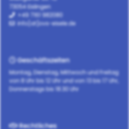
73054 Eislingen
+49 7161 982080
info[at]ovs-eisele.de
Geschäftszeiten
Montag, Dienstag, Mittwoch und Freitag
von 8 Uhr bis 12 Uhr und von 13 bis 17 Uhr,
Donnerstags bis 18.30 Uhr
Rechtliches