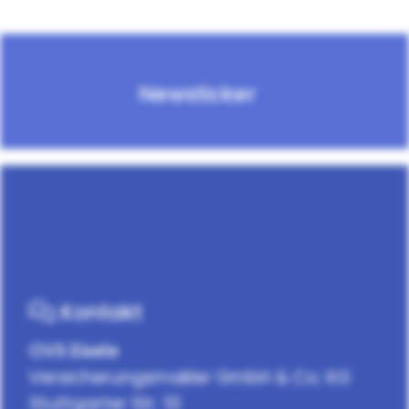
Newsticker
Kontakt
OVS Eisele
Versicherungsmakler GmbH & Co. KG
Stuttgarter Str. 10