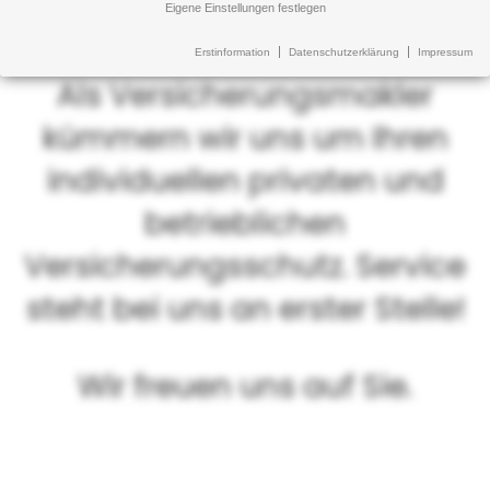
Eigene Einstellungen festlegen
Erstinformation
Datenschutzerklärung
Impressum
Als Versicherungsmakler
kümmern wir uns um Ihren
individuellen privaten und
betrieblichen
Versicherungsschutz. Service
steht bei uns an erster Stelle!
Wir freuen uns auf Sie.