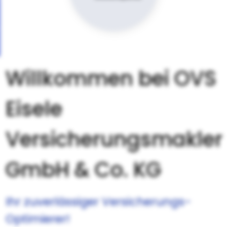
Willkommen bei OVS
Eisele
Versicherungsmakler
GmbH & Co. KG
Ihr zuverlässiger Versicherungs-
Optimierer!