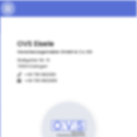
OVS Eisele
Versicherungsmakler GmbH & Co. KG
Stuttgarter Str. 10
73054 Eislingen
+49 7161 982080
+49 7161 9820815